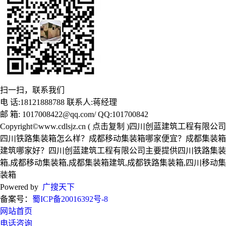
扫一扫，联系我们
电 话:18121888788 联系人:蒋经理
邮 箱: 1017008422@qq.com/ QQ:101700842
Copyright©
www.cdlsjz.cn
(
点击复制
)四川创蓝建筑工程有限公司
四川铁路集装箱怎么样？成都移动集装箱哪家便宜？成都集装箱
建筑哪家好？四川创蓝建筑工程有限公司主要提供四川铁路集装
箱,成都移动集装箱,成都集装箱建筑,成都铁路集装箱,四川移动集
装箱
Powered by
广搜天下
备案号：
蜀ICP备20016392号-8
网站首页
电话咨询