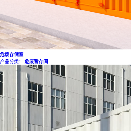
危废存储室
产品分类：
危废暂存间