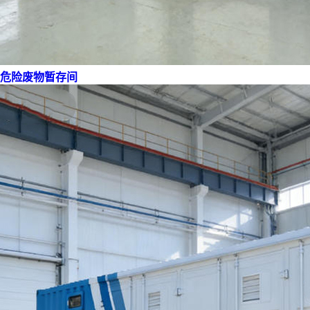
危险废物暂存间