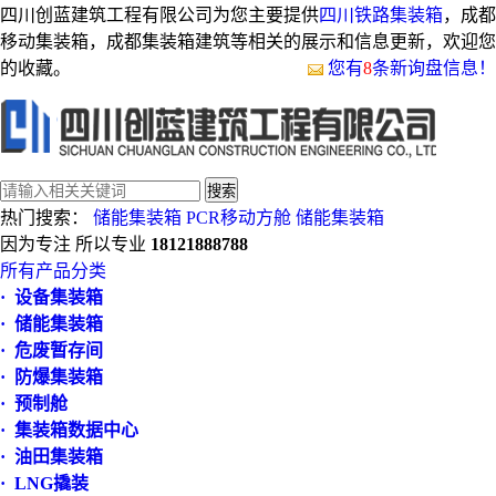
四川创蓝建筑工程有限公司为您主要提供
四川铁路集装箱
，成都
移动集装箱，成都集装箱建筑等相关的展示和信息更新，欢迎您
的收藏。
您有
8
条新询盘信息！
搜索
热门搜索：
储能集装箱
PCR移动方舱
储能集装箱
因为专注 所以专业
18121888788
所有产品分类
· 设备集装箱
· 储能集装箱
· 危废暂存间
· 防爆集装箱
· 预制舱
· 集装箱数据中心
· 油田集装箱
· LNG撬装