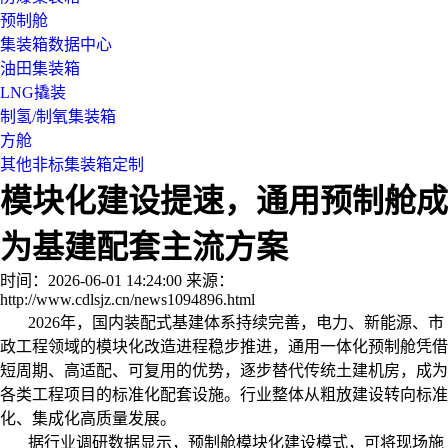
预制舱
集装箱数据中心
油田集装箱
LNG撬装
制氢/制氧集装箱
方舱
其他非标集装箱定制
模块化建设提速，通用预制舱成
为基建配套主流方案
时间：2026-06-01 14:24:00
来源：
http://www.cdlsjz.cn/news1094896.html
2026年，国内装配式基建体系持续完善，电力、新能源、市
政工程领域的模块化改造进程稳步推进，通用一体化预制舱凭借
短周期、高适配、可复用的优势，逐步替代传统土建机房，成为
各类工程项目的标准化配套设施。行业整体从粗放建设转向标准
化、集成化高质量发展。
据行业调研数据显示，预制舱模块化建设模式，可将现场施