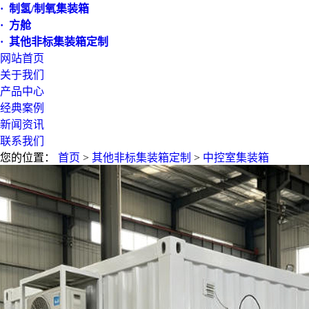
· 制氢/制氧集装箱
· 方舱
· 其他非标集装箱定制
网站首页
关于我们
产品中心
经典案例
新闻资讯
联系我们
您的位置：
首页
>
其他非标集装箱定制
>
中控室集装箱