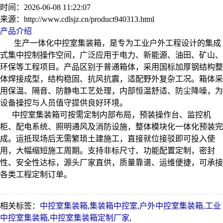
时间：2026-06-08 11:22:07
来源：http://www.cdlsjz.cn/product940313.html
产品介绍
生产一体化中控室集装箱，是专为工业户外工程设计的集成
式集中控制操作空间，广泛应用于电力、新能源、油田、矿山、
环保等工程项目。产品区别于普通箱体，采用国标加厚钢结构整
体焊接成型，结构稳固、抗风抗震，适配野外复杂工况。箱体采
用保温、隔音、防静电工艺处理，内部恒温舒适、防尘降噪，为
设备操控与人员值守提供良好环境。
中控室集装箱可按需定制内部布局，预装操作台、监控机
柜、配电系统、照明通风及消防设施，整体模块化一体化预装完
成。运抵现场后无需繁琐土建施工，直接就位接驳即可投入使
用，大幅缩短施工周期。支持非标尺寸、功能配置定制，密封
性、安全性达标，源头厂家直供，质量靠谱、运维便捷，可承接
各类工程定制订单。
相关标签：
中控室集装箱
,
集装箱中控室
,
户外中控室集装箱
,
工业
中控室集装箱
,
中控室集装箱定制厂家
,