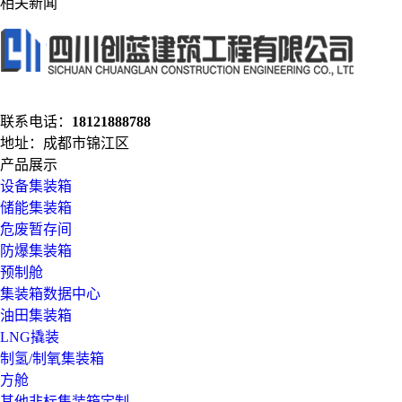
相关新闻
四川创蓝建筑工程有限公司
联系电话：
18121888788
地址：成都市锦江区
产品展示
设备集装箱
储能集装箱
危废暂存间
防爆集装箱
预制舱
集装箱数据中心
油田集装箱
LNG撬装
制氢/制氧集装箱
方舱
其他非标集装箱定制