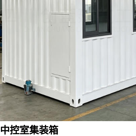
中控室集装箱