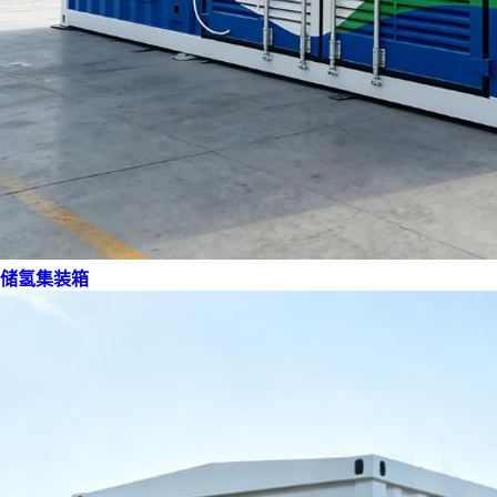
储氢集装箱