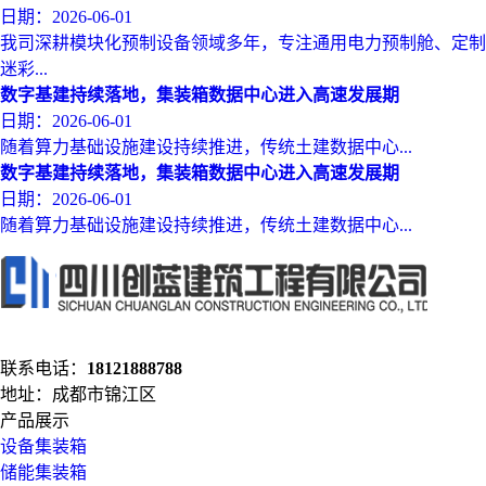
日期：2026-06-01
我司深耕模块化预制设备领域多年，专注通用电力预制舱、定制
迷彩...
数字基建持续落地，集装箱数据中心进入高速发展期
日期：2026-06-01
随着算力基础设施建设持续推进，传统土建数据中心...
数字基建持续落地，集装箱数据中心进入高速发展期
日期：2026-06-01
随着算力基础设施建设持续推进，传统土建数据中心...
四川创蓝建筑工程有限公司
联系电话：
18121888788
地址：成都市锦江区
产品展示
设备集装箱
储能集装箱