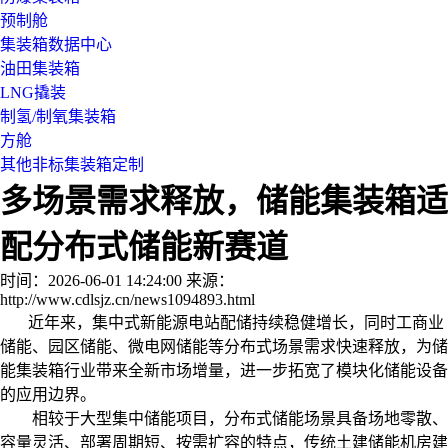
预制舱
集装箱数据中心
油田集装箱
LNG撬装
制氢/制氧集装箱
方舱
其他非标集装箱定制
多场景需求释放，储能集装箱适
配分布式储能新赛道
时间：2026-06-01 14:24:00
来源：
http://www.cdlsjz.cn/news1094893.html
近年来，集中式新能源电站配储持续稳健增长，同时工商业
储能、园区储能、微电网储能等分布式场景需求快速释放，为储
能集装箱行业带来全新市场增量，进一步拓宽了模块化储能设备
的应用边界。
相较于大型集中储能项目，分布式储能场景具备场地零散、
容量灵活、部署周期短、按需扩容的特点，传统土建储能机房建