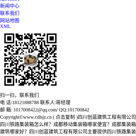
新闻中心
联系我们
网站地图
XML
扫一扫，联系我们
电 话:18121888788 联系人:蒋经理
邮 箱: 1017008422@qq.com/ QQ:101700842
Copyright©
www.cdlsjz.cn
(
点击复制
)四川创蓝建筑工程有限公司
四川铁路集装箱怎么样？成都移动集装箱哪家便宜？成都集装箱
建筑哪家好？四川创蓝建筑工程有限公司主要提供四川铁路集装