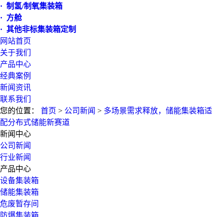
· 制氢/制氧集装箱
· 方舱
· 其他非标集装箱定制
网站首页
关于我们
产品中心
经典案例
新闻资讯
联系我们
您的位置：
首页
>
公司新闻
>
多场景需求释放，储能集装箱适
配分布式储能新赛道
新闻中心
公司新闻
行业新闻
产品中心
设备集装箱
储能集装箱
危废暂存间
防爆集装箱